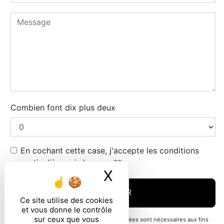
Combien font dix plus deux
En cochant cette case, j'accepte les conditions
particulières ci-dessous **
X
Masquer le ban
ENVOYER
Ce site utilise des cookies
et vous donne le contrôle
sur ceux que vous
** Les données personnelles communiquées sont nécessaires aux fins