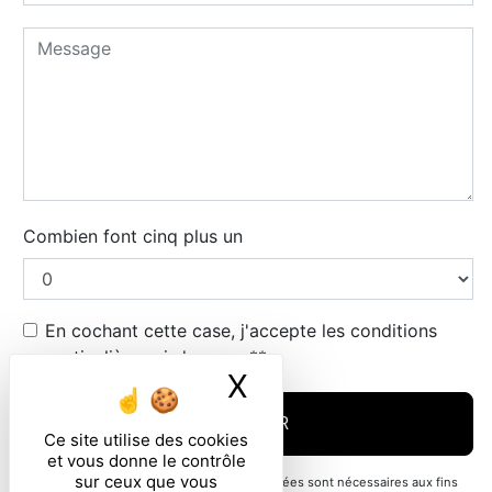
Combien font cinq plus un
En cochant cette case, j'accepte les conditions
particulières ci-dessous **
X
Masquer le ban
ENVOYER
Ce site utilise des cookies
et vous donne le contrôle
sur ceux que vous
** Les données personnelles communiquées sont nécessaires aux fins