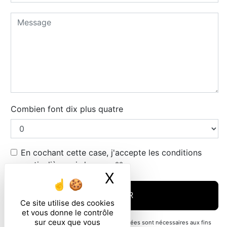
Combien font dix plus quatre
En cochant cette case, j'accepte les conditions
particulières ci-dessous **
X
Masquer le ban
ENVOYER
Ce site utilise des cookies
et vous donne le contrôle
sur ceux que vous
** Les données personnelles communiquées sont nécessaires aux fins