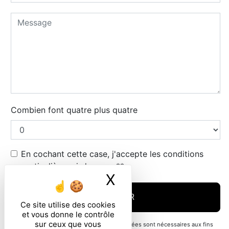
Combien font quatre plus quatre
En cochant cette case, j'accepte les conditions
particulières ci-dessous **
X
Masquer le ban
ENVOYER
Ce site utilise des cookies
et vous donne le contrôle
sur ceux que vous
** Les données personnelles communiquées sont nécessaires aux fins