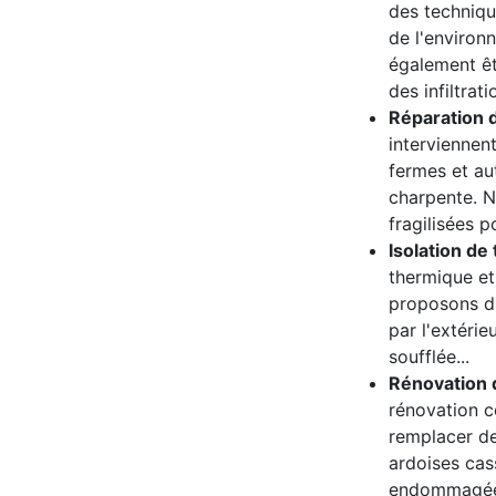
des techniqu
de l'environ
également êt
des infiltrati
Réparation 
interviennen
fermes et a
charpente. N
fragilisées p
Isolation de 
thermique et
proposons dif
par l'extérieu
soufflée...
Rénovation d
rénovation co
remplacer de
ardoises cas
endommagée