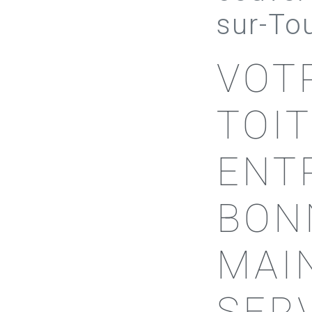
sur-To
VOT
TOI
ENT
BON
MAIN