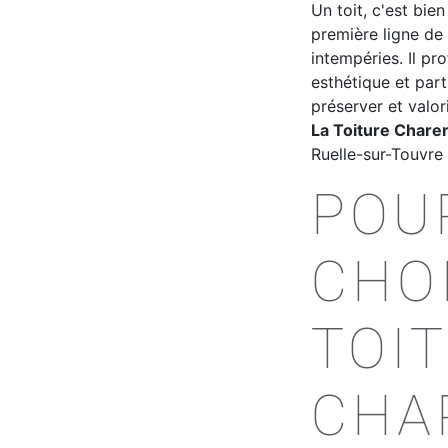
Un toit, c'est bie
première ligne de 
intempéries. Il pro
esthétique et part
préserver et valor
La Toiture Chare
Ruelle-sur-Touvre 
POU
CHOI
TOI
CHA