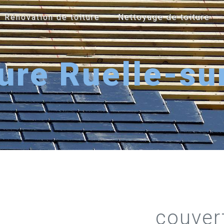
Rénovation de toiture
Nettoyage de toiture
ure Ruelle-su
couvert