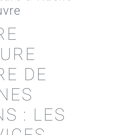
uvre
RE
TURE
RE DE
NES
S : LES