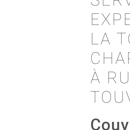
SER
EXP
LA 
CHA
À R
TOU
Couv