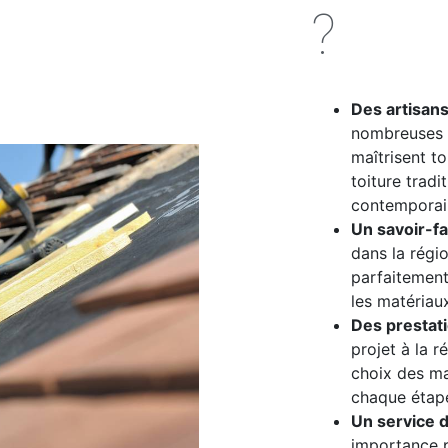
?
Des artisan
nombreuses 
maîtrisent t
toiture tradit
contemporain
Un savoir-fai
dans la régi
parfaitement 
les matériau
Des prestat
projet à la r
choix des m
chaque étap
Un service d
importance p