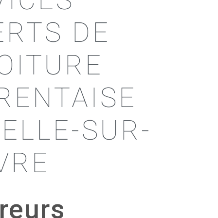
VICES
ERTS DE
TOITURE
RENTAISE
UELLE-SUR-
VRE
reurs