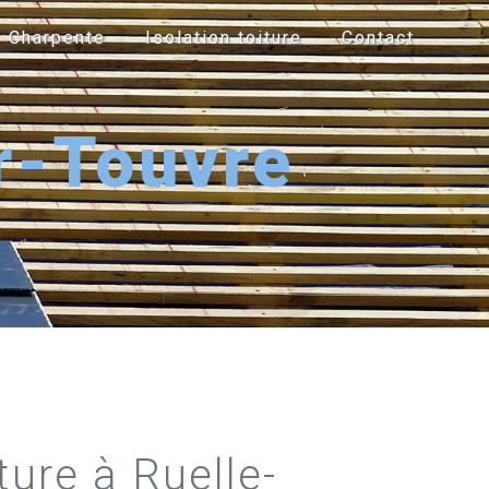
Charpente
Isolation toiture
Contact
r-Touvre
ure à Ruelle-