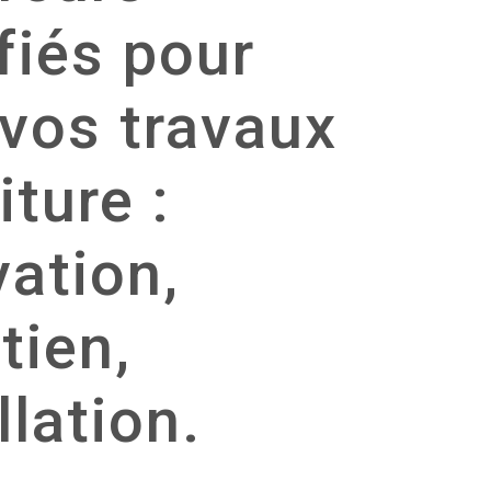
fiés pour
 vos travaux
iture :
ation,
tien,
llation.