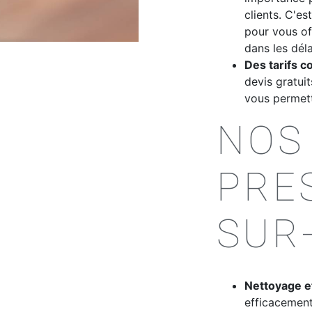
clients. C'e
pour vous off
dans les déla
Des tarifs co
devis gratui
vous permett
NOS
PRE
SUR
Nettoyage et
efficacement