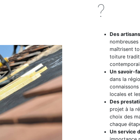
?
Des artisan
nombreuses 
maîtrisent t
toiture tradit
contemporain
Un savoir-fai
dans la régi
connaissons 
locales et l
Des prestat
projet à la r
choix des m
chaque étap
Un service d
importance p