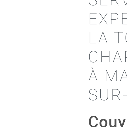
SER
EXP
LA 
CHA
À M
SUR
Couv