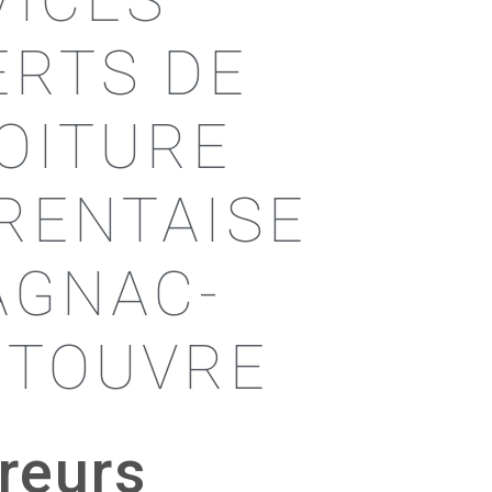
VICES
ERTS DE
TOITURE
RENTAISE
AGNAC-
-TOUVRE
reurs