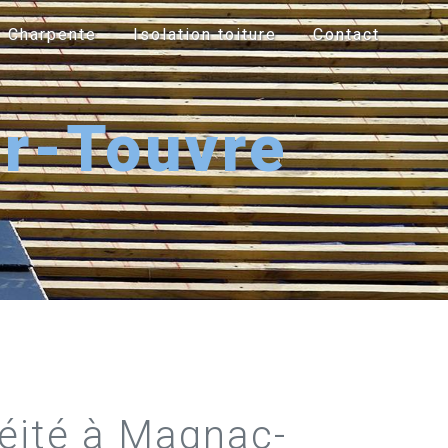
Charpente
Isolation toiture
Contact
r-Touvre
éité à Magnac-