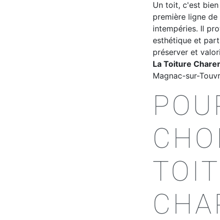
Un toit, c'est bie
première ligne de 
intempéries. Il pro
esthétique et part
préserver et valor
La Toiture Chare
Magnac-sur-Touvre
POU
CHOI
TOI
CHA