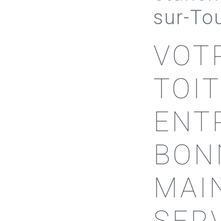
sur-To
VOT
TOI
ENT
BON
MAIN