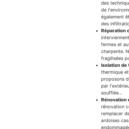
des techniqu
de l'environ
également êt
des infiltrati
Réparation 
interviennen
fermes et a
charpente. N
fragilisées p
Isolation de 
thermique et
proposons dif
par l'extérieu
soufflée...
Rénovation d
rénovation co
remplacer de
ardoises cas
endommagée