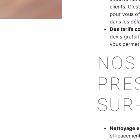
clients. C'e
pour vous off
dans les déla
Des tarifs co
devis gratui
vous permett
NOS
PRE
SUR
Nettoyage et
efficacement