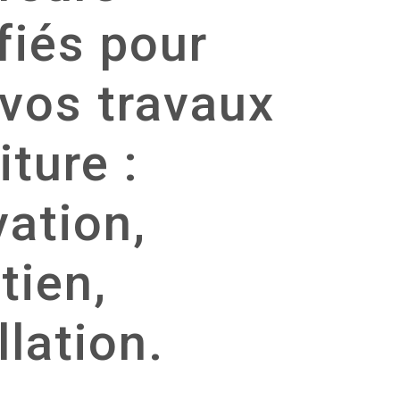
fiés pour
 vos travaux
iture :
ation,
tien,
llation.