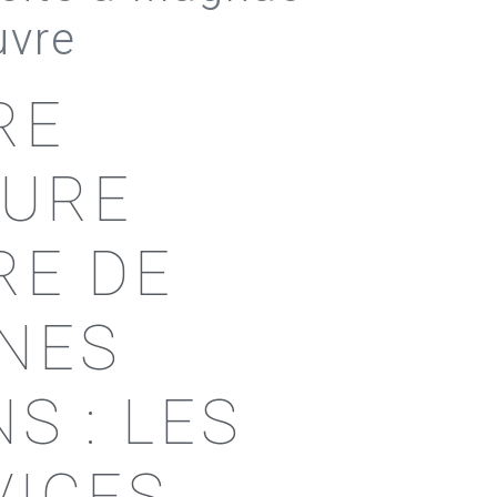
uvre
RE
TURE
RE DE
NES
S : LES