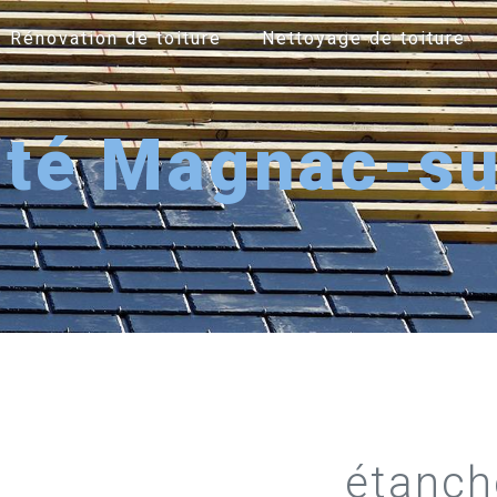
Rénovation de toiture
Nettoyage de toiture
ité Magnac-su
étanch