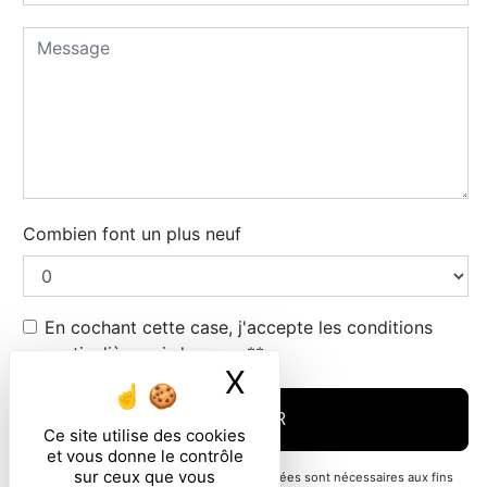
Combien font un plus neuf
En cochant cette case, j'accepte les conditions
particulières ci-dessous **
X
Masquer le ban
ENVOYER
Ce site utilise des cookies
et vous donne le contrôle
sur ceux que vous
** Les données personnelles communiquées sont nécessaires aux fins