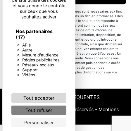
Ce site utilise des cookies
et vous donne le contrôle
sur ceux que vous
** Les données personnelles communiquées sont nécessaires aux fins
souhaitez activer
de vous contacter et sont enregistrées dans un fichier informatisé. Elles
sont destinées à et ses sous-traitants dans le seul but de répondre à
votre message. Les données collectées seront communiquées aux
seuls destinataires suivants: . Vous disposez de droits d’accès, de
Nos partenaires
rectification, d’effacement, de portabilité, de limitation, d’opposition, de
(17)
retrait de votre consentement à tout moment et du droit d’introduire
une réclamation auprès d’une autorité de contrôle, ainsi que d’organiser
APIs
le sort de vos données post-mortem. Vous pouvez exercer ces droits
Autre
par voie postale à l'adresse ou par courrier électronique à l'adresse . Un
Mesure d'audience
justificatif d'identité pourra vous être demandé. Nous conservons vos
Régies publicitaires
données pendant la période de prise de contact puis pendant la durée
Réseaux sociaux
de prescription légale aux fins probatoires et de gestion des
Support
contentieux. Consultez le site cnil.fr pour plus d’informations sur vos
Vidéos
droits.
RECHERCHES FRÉQUENTES
Tout accepter
©
Vistalid
- 2026 - Tous droits réservés -
Mentions
Tout refuser
légales
Personnaliser