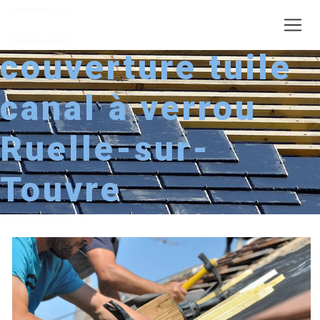
Panneau de gestion des cookies
couverture tuile
canal à verrou
Ruelle-sur-
Touvre