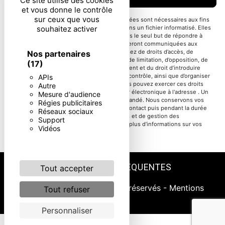
Ce site utilise des cookies
et vous donne le contrôle
sur ceux que vous
** Les données personnelles communiquées sont nécessaires aux fins
souhaitez activer
de vous contacter et sont enregistrées dans un fichier informatisé. Elles
sont destinées à et ses sous-traitants dans le seul but de répondre à
votre message. Les données collectées seront communiquées aux
seuls destinataires suivants: . Vous disposez de droits d’accès, de
Nos partenaires
rectification, d’effacement, de portabilité, de limitation, d’opposition, de
(17)
retrait de votre consentement à tout moment et du droit d’introduire
une réclamation auprès d’une autorité de contrôle, ainsi que d’organiser
APIs
le sort de vos données post-mortem. Vous pouvez exercer ces droits
Autre
par voie postale à l'adresse ou par courrier électronique à l'adresse . Un
Mesure d'audience
justificatif d'identité pourra vous être demandé. Nous conservons vos
Régies publicitaires
données pendant la période de prise de contact puis pendant la durée
Réseaux sociaux
de prescription légale aux fins probatoires et de gestion des
Support
contentieux. Consultez le site cnil.fr pour plus d’informations sur vos
Vidéos
droits.
RECHERCHES FRÉQUENTES
Tout accepter
©
Vistalid
- 2026 - Tous droits réservés -
Mentions
Tout refuser
légales
Personnaliser