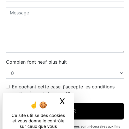
Combien font neuf plus huit
En cochant cette case, j'accepte les conditions
particulières ci-dessous **
X
Masquer le ban
ENVOYER
Ce site utilise des cookies
et vous donne le contrôle
sur ceux que vous
** Les données personnelles communiquées sont nécessaires aux fins