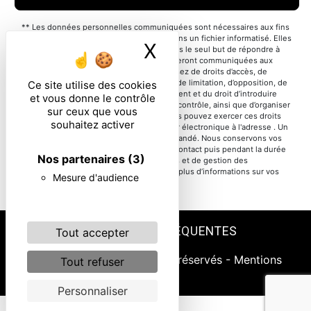
** Les données personnelles communiquées sont nécessaires aux fins
de vous contacter et sont enregistrées dans un fichier informatisé. Elles
X
Masquer le ban
sont destinées à et ses sous-traitants dans le seul but de répondre à
votre message. Les données collectées seront communiquées aux
seuls destinataires suivants: . Vous disposez de droits d’accès, de
rectification, d’effacement, de portabilité, de limitation, d’opposition, de
Ce site utilise des cookies
retrait de votre consentement à tout moment et du droit d’introduire
et vous donne le contrôle
une réclamation auprès d’une autorité de contrôle, ainsi que d’organiser
sur ceux que vous
le sort de vos données post-mortem. Vous pouvez exercer ces droits
souhaitez activer
par voie postale à l'adresse ou par courrier électronique à l'adresse . Un
justificatif d'identité pourra vous être demandé. Nous conservons vos
données pendant la période de prise de contact puis pendant la durée
Nos partenaires
(3)
de prescription légale aux fins probatoires et de gestion des
contentieux. Consultez le site cnil.fr pour plus d’informations sur vos
Mesure d'audience
droits.
RECHERCHES FRÉQUENTES
Tout accepter
©
Vistalid
- 2026 - Tous droits réservés -
Mentions
Tout refuser
légales
Personnaliser