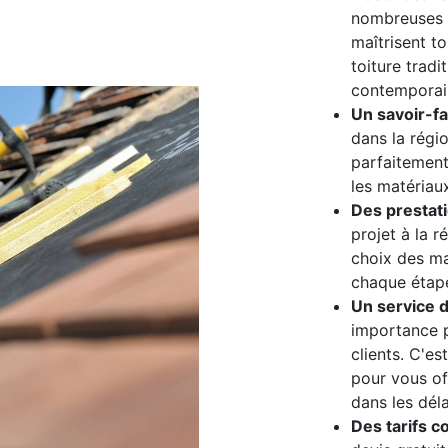
nombreuses 
maîtrisent t
toiture tradit
contemporain
Un savoir-fai
dans la régi
parfaitement 
les matériau
Des prestat
projet à la r
choix des m
chaque étap
Un service d
importance p
clients. C'e
pour vous off
dans les déla
Des tarifs co