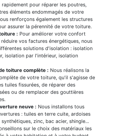
t rapidement pour réparer les poutres,
utres éléments endommagés de votre
ous renforçons également les structures
our assurer la pérennité de votre toiture.
toiture :
Pour améliorer votre confort
 réduire vos factures énergétiques, nous
férentes solutions d'isolation : isolation
r, isolation par l'intérieur, isolation
e toiture complète :
Nous réalisons la
mplète de votre toiture, qu'il s'agisse de
s tuiles fissurées, de réparer des
sées ou de remplacer des gouttières
s.
verture neuve :
Nous installons tous
ertures : tuiles en terre cuite, ardoises
 synthétiques, zinc, bac acier, shingle...
nseillons sur le choix des matériaux les
s à votre habitation et à votre budget.