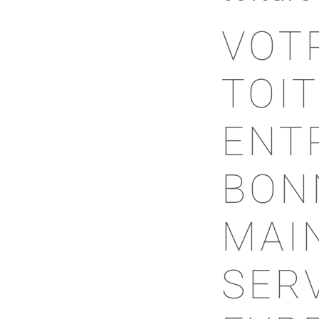
VOT
TOI
ENT
BON
MAIN
SER