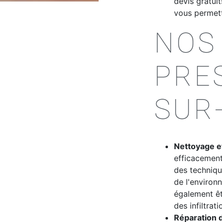
devis gratui
vous permett
NOS
PRE
SUR
Nettoyage et
efficacement
des techniqu
de l'environ
également êt
des infiltrati
Réparation 