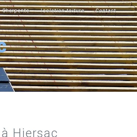
Charpente
Isolation toiture
Contact
c
 à Hiersac