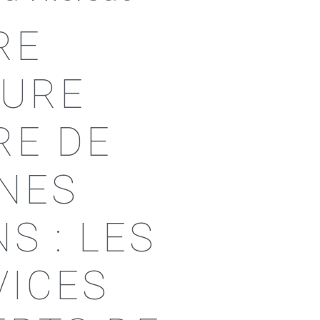
RE
TURE
RE DE
NES
S : LES
VICES