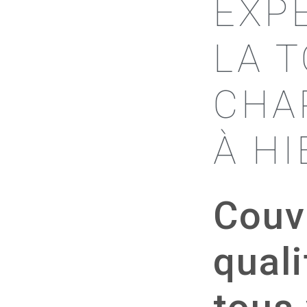
EXP
LA 
CHA
À H
Couv
quali