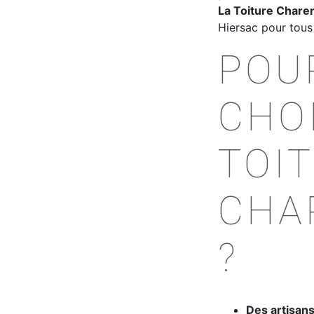
La Toiture Chare
Hiersac pour tous 
POU
CHOI
TOI
CHA
?
Des artisan