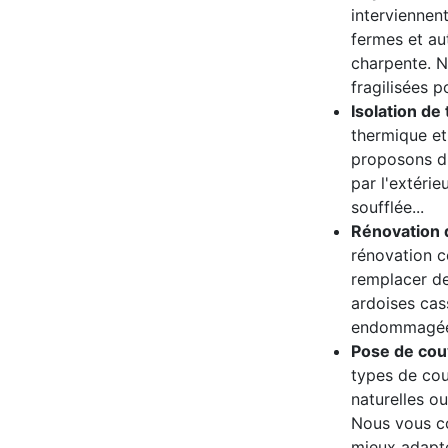
interviennen
fermes et a
charpente. N
fragilisées p
Isolation de 
thermique et
proposons dif
par l'extérieu
soufflée...
Rénovation d
rénovation co
remplacer de
ardoises cas
endommagée
Pose de cou
types de couv
naturelles ou
Nous vous co
mieux adapté