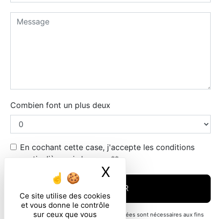
Combien font un plus deux
En cochant cette case, j'accepte les conditions
particulières ci-dessous **
X
Masquer le ban
ENVOYER
Ce site utilise des cookies
et vous donne le contrôle
sur ceux que vous
** Les données personnelles communiquées sont nécessaires aux fins